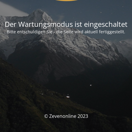
Der Wartungsmodus ist eingeschaltet
Bitte entschuldigen Sie - die Seite wird aktuell fertiggestellt.
© Zevenonline 2023